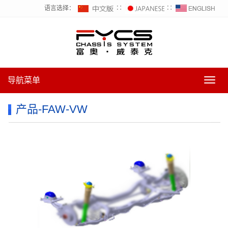
语言选择：
∷
∷
导航菜单
导
航
菜
产品-FAW-VW
单