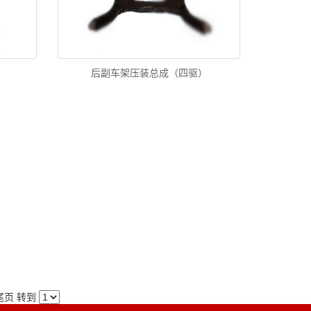
后副车架压装总成（四驱）
尾页
转到