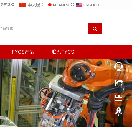
语言选择：
∷
∷
FYCS产品
联系FYCS