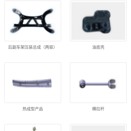
后副车架压装总成（两驱）
油底壳
热成型产品
横拉杆