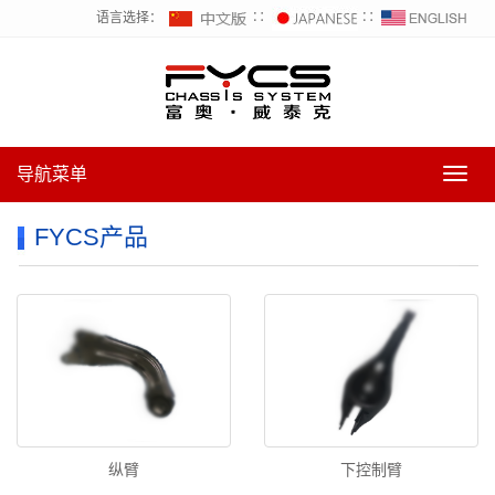
语言选择：
∷
∷
导航菜单
导
航
菜
FYCS产品
单
纵臂
下控制臂