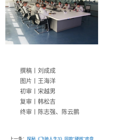
撰稿丨刘成成
图片丨王海洋
初审丨宋越男
复审丨韩松吉
终审丨陈志强、陈云鹏
上一条：
探秘《飞驰人生3》同款“硬核”底盘