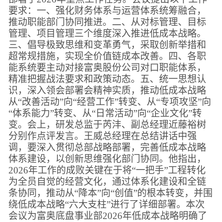
要求：一、强化财务体系与运营体系统筹融合，
推动职能部门协同推进。二、从对标管理、目标
管理、项目管理三个维度深入推进低成本战略。
三、倡导极致思维和变革勇气，采取创新举措和
超常规措施，实现全价值链成本改善。四、各职
能系统要主动对接富奥股份公司对口职能体系，
精准把握战法要求和政策动态。五、统一思想认
识，深入领会部署会精神实质，推动低成本战略
从“改善活动”向“经营工作”转变、从“专项攻坚”向
“体系能力”转变、从“日常活动”向“企业文化”转
变。会上，研发总监于芮沣、副总经理近藤裕树
分别作点评发言。王威总经理在总结讲话中强
调，要深入贯彻总部战略部署，完善低成本战略
体系建设，以创新思维强化部门协同。他指出，
2026年工作的成败关键在于将“一把手”工程转化
为全员自觉的经营文化，通过体系化建设和全链
条协同，推动从“降本”向“创值”的根本转变，并围
绕低成本战略“六大支柱”进行了详细部署。本次
会议为富奥底盘事业部2026年低成本战略明确了