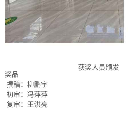
获奖人员颁发
奖品
撰稿：柳鹏宇
初审：冯萍萍
复审：王洪亮