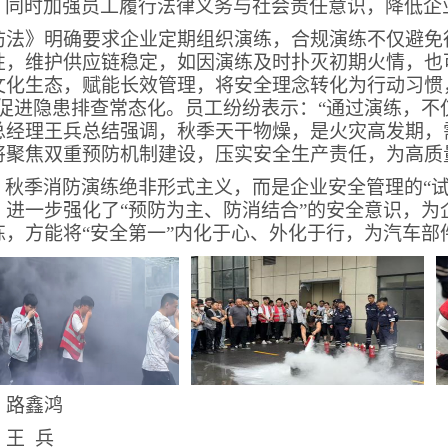
同时加强员工履行法律义务与社会责任意识，降低企
防法》明确要求企业定期组织演练，合规演练不仅避免
性，维护供应链稳定，如因演练及时扑灭初期火情，也
文化生态，赋能长效管理，将安全理念转化为行动习惯，
，促进隐患排查常态化。员工纷纷表示：“通过演练，不
总经理王兵总结强调，秋季天干物燥，是火灾高发期，
将聚焦双重预防机制建设，压实安全生产责任，为高质
秋季消防演练绝非形式主义，而是企业安全管理的“试金
，进一步强化了“预防为主、防消结合”的安全意识，
练，方能将“安全第一”内化于心、外化于行，为汽车部
：路鑫鸿
：王 兵