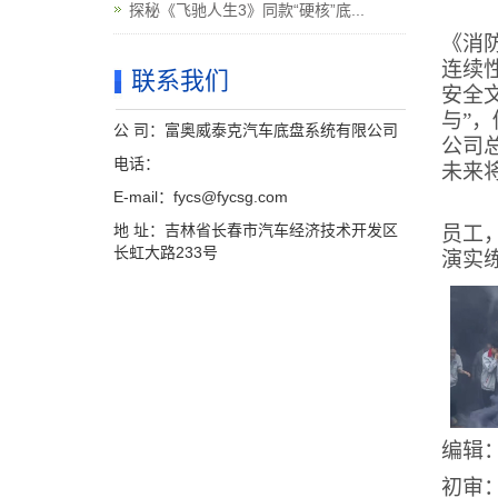
探秘《飞驰人生3》同款“硬核”底...
《消
连续
联系我们
安全
与”
公 司：富奥威泰克汽车底盘系统有限公司
公司
电话：
未来
E-mail：fycs@fycsg.com
地 址：吉林省长春市汽车经济技术开发区
员工
长虹大路233号
演实
编辑
初审