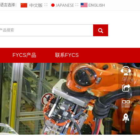
语言选择：
∷
∷
FYCS产品
联系FYCS