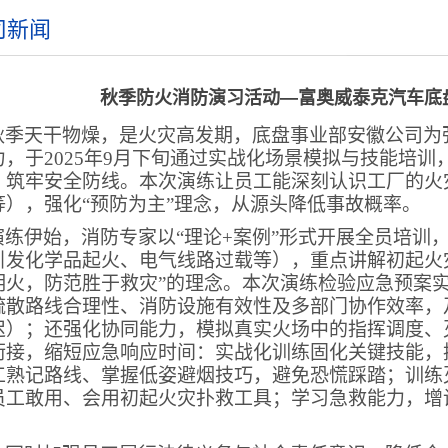
司新闻
秋季防火消防演习活动—富奥威泰克汽车底
秋季天干物燥，是火灾高发期，底盘事业部安徽公司为
力，于2025年9月下旬通过实战化场景模拟与技能培
，筑牢安全防线。本次演练让员工能深刻认识工厂的火
等），强化“预防为主”理念，从源头降低事故概率。
演练伊始，消防专家以“理论+案例”形式开展全员培训
引发化学品起火、电气线路过载等），重点讲解初起火
明火，防范胜于救灾”的理念。本次演练检验应急预案实
疏散路线合理性、消防设施有效性及多部门协作效率，
迟）；还强化协同能力，模拟真实火场中的指挥调度、
衔接，缩短应急响应时间：实战化训练固化关键技能，
工熟记路线、掌握低姿避烟技巧，避免恐慌踩踏；训练
员工敢用、会用初起火灾扑救工具；学习急救能力，增
。