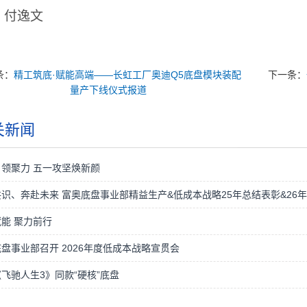
：付逸文
条：
精工筑底·赋能高端——长虹工厂奥迪Q5底盘模块装配
下一条：
量产下线仪式报道
关新闻
领聚力 五一攻坚焕新颜
识、奔赴未来 富奥底盘事业部精益生产&低成本战略25年总结表彰&26
能 聚力前行
盘事业部召开 2026年度低成本战略宣贯会
飞驰人生3》同款“硬核”底盘