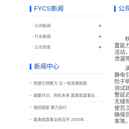
FYCS新闻
公
+
公司新闻
+
行业新闻
置能
+
公示信息
活动
泄漏
新闻中心
静电
险于
党建引领聚力 五一攻坚焕新颜
测试
警延
凝聚共识、奔赴未来 富奥底盘事业...
无缝
强技赋能 聚力前行
使员
确保
富奥底盘事业部召开 2026年...
率等