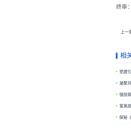
终审
上一
相
党建引
凝聚共
强技赋
富奥底
探秘《