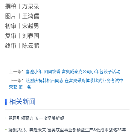
撰稿丨万录录
图片丨王鸿儒
初审丨宋越男
复审丨刘春国
终审丨陈云鹏
上一条：
喜迎小年 团圆饺香 富奥威泰克公司小年包饺子活动
下一条：
热烈庆祝韩松吉同志 在富奥采购体系比武业务考试中
荣获 第一名
相关新闻
党建引领聚力 五一攻坚焕新颜
凝聚共识、奔赴未来 富奥底盘事业部精益生产&低成本战略25年