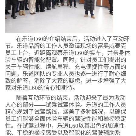
在乐道L60的介绍结束后，活动进入了互动环
节。乐道品牌的工作人员邀请现场的富奥威泰克
员工上台，近距离观察乐道L60的实车，并亲身体
验车辆的智能化配置。同时，针对员工们提出的
关于车辆性能、续航里程、充电便捷性等方面的
问题，乐道团队的专业人员也逐一进行了耐心细
致的解答，消除了大家的疑虑，进一步增强了大
家对乐道L60的信心和期待。
随着互动环节的结束，活动迎来了最为激动
人心的部分——试乘试驾体验。乐道的工作人员
精心规划了试驾路线，涵盖了多种路况，以确保
员工们能够全面体验车辆的驾驶性能和操控稳定
性。在试驾过程中，乐道L60以其出色的加速性
能、平稳的操控感受以及智能化的驾驶辅助系