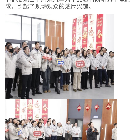
求，引起了现场观众的浓厚兴趣。